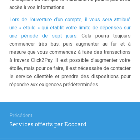
accès à vos informations.
Lors de l’ouverture d’un compte, il vous sera attribué
une « étoile » qui établit votre limite de dépenses sur
une période de sept jours
. Cela pourra toujours
commencer très bas, puis augmenter au fur et à
mesure que vous commencez à faire des transactions
à travers Click2Pay. Il est possible d’augmenter votre
étoile, mais pour ce faire, il est nécessaire de contacter
le service clientèle et prendre des dispositions pour
répondre aux exigences prédéterminées.
Navigation
de
Précédent
Article
Services offerts par Ecocard
l’article
précédent
: