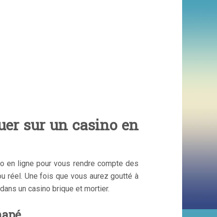
uer sur un casino en
no en ligne pour vous rendre compte des
u réel. Une fois que vous aurez goutté à
dans un casino brique et mortier.
napé