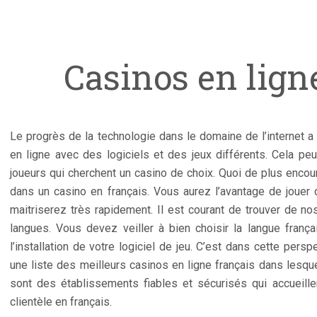
Casinos en lign
Le progrès de la technologie dans le domaine de l’internet a
en ligne avec des logiciels et des jeux différents. Cela peu
joueurs qui cherchent un casino de choix. Quoi de plus enco
dans un casino en français. Vous aurez l’avantage de joue
maitriserez très rapidement. Il est courant de trouver de no
langues. Vous devez veiller à bien choisir la langue frança
l’installation de votre logiciel de jeu. C’est dans cette per
une liste des meilleurs casinos en ligne français dans lesq
sont des établissements fiables et sécurisés qui accueille
clientèle en français.